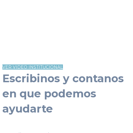
Asesoramiento, construcción y
reparación de Jaulas de Faraday y
Blindajes Magnéticos.
Especialización en protección para
equipos de electromedicina y
Resonadores Magnéticos.
VER VIDEO INSTITUCIONAL
Escribinos y contanos
en que podemos
ayudarte